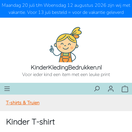
Maandag 20 juli t/m Woensdag 12 augustus 2026 zijn wij met
Ga naar de hoofdinhoud
vakantie. Voor 13 juli besteld = voor de vakantie geleverd
KinderKledingBedrukken.nl
Voor ieder kind een item met een leuke print
Wink
T-shirts & Truien
Kinder T-shirt