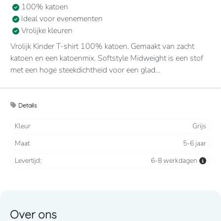
100% katoen
Ideal voor evenementen
Vrolijke kleuren
Vrolijk Kinder T-shirt 100% katoen. Gemaakt van zacht
katoen en een katoenmix. Softstyle Midweight is een stof
met een hoge steekdichtheid voor een glad
bedrukkingsvlak. De zachte ringgesponnen stof voelt
aangenaam op de huid. Zonder stiksel, minder breed, kraag
met ribboord. Nektape in de kraag en aan de schouders,
Details
voor meer comfort en duurzaamheid.
Kleur
Grijs
Maat
5-6 jaar
Levertijd:
6-8 werkdagen
Over ons