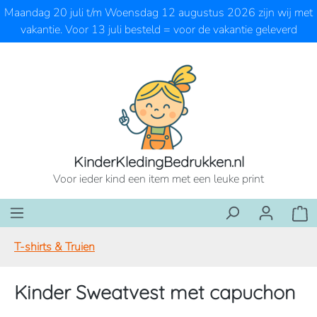
Maandag 20 juli t/m Woensdag 12 augustus 2026 zijn wij met
Ga naar de hoofdinhoud
vakantie. Voor 13 juli besteld = voor de vakantie geleverd
KinderKledingBedrukken.nl
Voor ieder kind een item met een leuke print
Wink
T-shirts & Truien
Kinder Sweatvest met capuchon