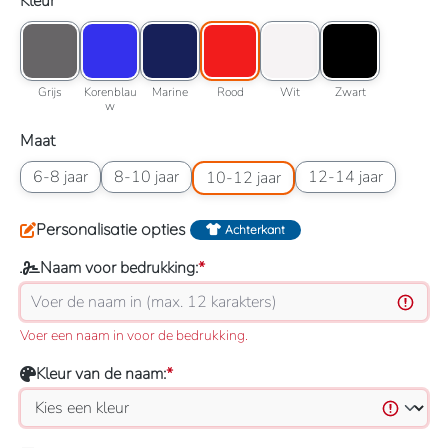
Selecteer
Kleur
Kleuroptie: Grijs
Kleuroptie: Korenblauw
Kleuroptie: Marine
Kleuroptie: Rood
Kleuroptie: Wit
Kleuroptie: Zwart
Grijs
Korenblauw
Marine
Rood
Wit
Zwart
Grijs
Korenblau
Marine
Rood
Wit
Zwart
w
Selecteer
Maat
Maatoptie: 6-8 jaar
Maatoptie: 8-10 jaar
Maatoptie: 10-12 jaar
Maatoptie: 12-14 jaar
6-8 jaar
8-10 jaar
12-14 jaar
10-12 jaar
Personalisatie opties
Achterkant
Naam voor bedrukking:
*
Voer een naam in voor de bedrukking.
Kleur van de naam:
*