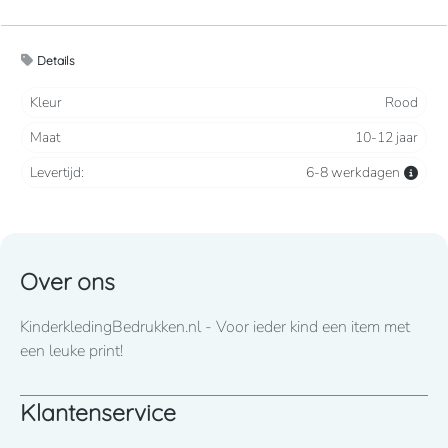
Geborsteld fleece aan de binnenkant, voor een
Details
optimaal comfort.
Kleur
Rood
Tijdloos en casual.
Maat
10-12 jaar
Levertijd:
6-8 werkdagen
300 grams
Over ons
KinderkledingBedrukken.nl - Voor ieder kind een item met
een leuke print!
Klantenservice