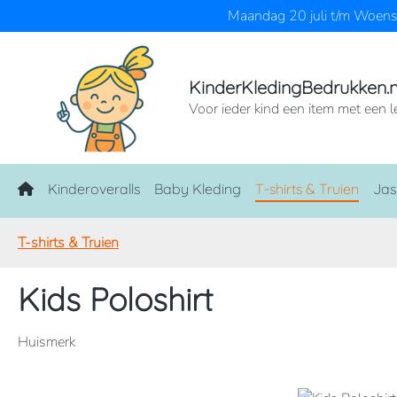
Maandag 20 juli t/m Woensd
naar de hoofdinhoud
Ga naar de zoekopdracht
Ga naar de hoofdnavigatie
KinderKledingBedrukken.n
Voor ieder kind een item met een l
Home
Kinderoveralls
Baby Kleding
T-shirts & Truien
Jas
T-shirts & Truien
Kids Poloshirt
Huismerk