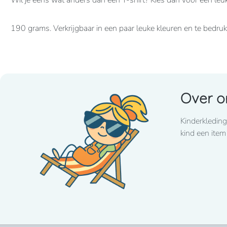
Wil je eens wat anders dan een T-shirt? Kies dan voor een leu
190 grams. Verkrijgbaar in een paar leuke kleuren en te bedr
Over o
Kinderkleding
kind een item