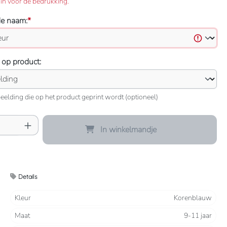
in voor de bedrukking.
de naam:
*
 op product:
eelding die op het product geprint wordt (optioneel)
oeveelheid: Voer de gewenste hoeveelheid 
In winkelmandje
Details
Kleur
Korenblauw
Maat
9-11 jaar