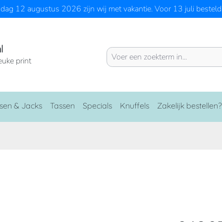
ag 12 augustus 2026 zijn wij met vakantie. Voor 13 juli besteld 
l
euke print
sen & Jacks
Tassen
Specials
Knuffels
Zakelijk bestellen?