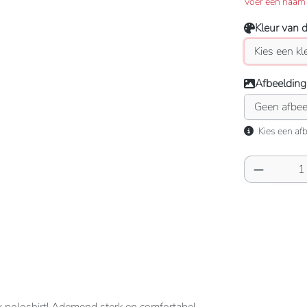
Voer een naam 
Kleur van 
Afbeelding
Kies een afb
Producth