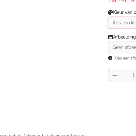
Voer een naam 
Kleur van 
Afbeelding
Kies een afb
Producth