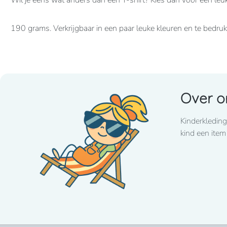
Wil je eens wat anders dan een T-shirt? Kies dan voor een leu
190 grams. Verkrijgbaar in een paar leuke kleuren en te bedr
Over o
Kinderkleding
kind een item