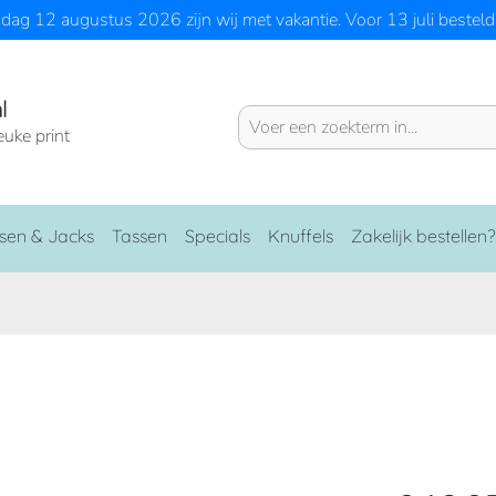
ag 12 augustus 2026 zijn wij met vakantie. Voor 13 juli besteld 
l
euke print
sen & Jacks
Tassen
Specials
Knuffels
Zakelijk bestellen?