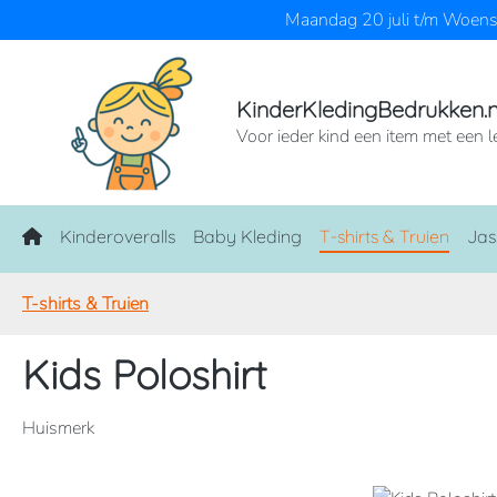
Maandag 20 juli t/m Woensd
naar de hoofdinhoud
Ga naar de zoekopdracht
Ga naar de hoofdnavigatie
KinderKledingBedrukken.n
Voor ieder kind een item met een l
Home
Kinderoveralls
Baby Kleding
T-shirts & Truien
Jas
T-shirts & Truien
Kids Poloshirt
Huismerk