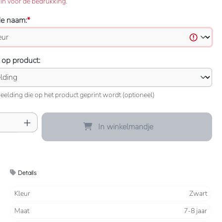
in voor de bedrukking.
de naam:
*
 op product:
eelding die op het product geprint wordt (optioneel)
oeveelheid: Voer de gewenste hoeveelheid 
In winkelmandje
Details
Kleur
Zwart
Maat
7-8 jaar