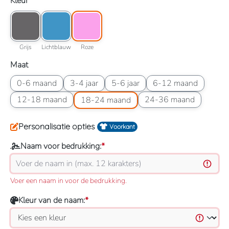
Selecteer
Kleur
Kleuroptie: Grijs
Kleuroptie: Lichtblauw
Kleuroptie: Roze
Grijs
Lichtblauw
Roze
Grijs
Lichtblauw
Roze
Selecteer
Maat
Maatoptie: 0-6 maand
Maatoptie: 3-4 jaar
Maatoptie: 5-6 jaar
Maatoptie: 6-12 maan
0-6 maand
3-4 jaar
5-6 jaar
6-12 maand
Maatoptie: 12-18 maand
Maatoptie: 18-24 maand
Maatoptie: 24-36 maand
12-18 maand
24-36 maand
18-24 maand
Personalisatie opties
Voorkant
Naam voor bedrukking:
*
Voer een naam in voor de bedrukking.
Kleur van de naam:
*