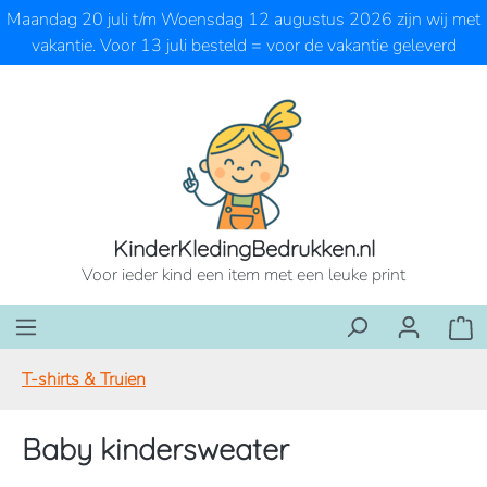
Maandag 20 juli t/m Woensdag 12 augustus 2026 zijn wij met
Ga naar de hoofdinhoud
vakantie. Voor 13 juli besteld = voor de vakantie geleverd
KinderKledingBedrukken.nl
Voor ieder kind een item met een leuke print
Wink
T-shirts & Truien
Baby kindersweater