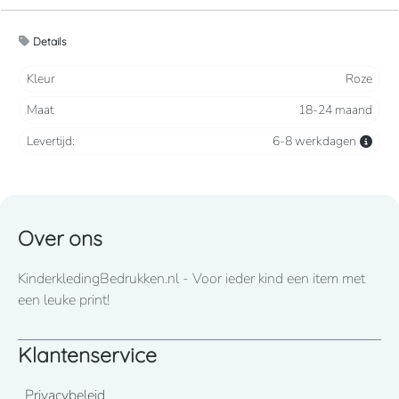
voor 3/4 jaar en 5/6 jaar).
Details
Zacht en comfortabel
Kleur
Roze
Maat
18-24 maand
Levertijd:
6-8 werkdagen
Over ons
KinderkledingBedrukken.nl - Voor ieder kind een item met
een leuke print!
Klantenservice
Privacybeleid