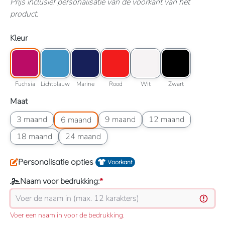
Prijs inclusief personalisatie van de voorkant van het
product.
Selecteer
Kleur
Kleuroptie: Fuchsia
Kleuroptie: Lichtblauw
Kleuroptie: Marine
Kleuroptie: Rood
Kleuroptie: Wit
Kleuroptie: Zwart
Fuchsia
Lichtblauw
Marine
Rood
Wit
Zwart
Fuchsia
Lichtblauw
Marine
Rood
Wit
Zwart
Selecteer
Maat
Maatoptie: 3 maand
Maatoptie: 6 maand
Maatoptie: 9 maand
Maatoptie: 12 maand
3 maand
9 maand
12 maand
6 maand
Maatoptie: 18 maand
Maatoptie: 24 maand
18 maand
24 maand
Personalisatie opties
Voorkant
Naam voor bedrukking:
*
Voer een naam in voor de bedrukking.