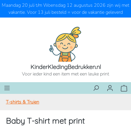
Maandag 20 juli t/m Woensdag 12 augustus 2026 zijn wij met
Ga naar de hoofdinhoud
vakantie. Voor 13 juli besteld = voor de vakantie geleverd
KinderKledingBedrukken.nl
Voor ieder kind een item met een leuke print
Wink
T-shirts & Truien
Baby T-shirt met print