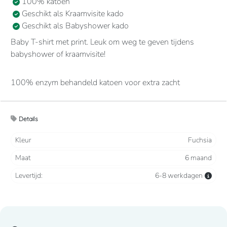
100% katoen
Geschikt als Kraamvisite kado
Geschikt als Babyshower kado
Baby T-shirt met print. Leuk om weg te geven tijdens
babyshower of kraamvisite!
100% enzym behandeld katoen voor extra zacht
aanvoelen. Ronde hals met 2 drukknopen ter hoogte van
de schouder. Gecontrasteerd nektape. Afwerking met
dubbele stiksels.
Details
Kleur
Fuchsia
Maat
6 maand
Levertijd:
6-8 werkdagen