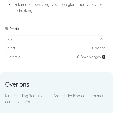
Gekamd katoen: zorgt voor een glad oppervlak voor
bedrukking.
Jersey: elastisch en comfortabel.
Details
Eco-verantwoorde samenstelling.
Kleur
Wit
Maat
18 maand
180 grams
Levertijd:
6-8 werkdagen
100% biologisch katoen. Jerseystof. Enzymgewassen.
Amerikaanse hals met biesje. De body sluit onderaan
met 3 drukknopen, afgewerkt met een biesje. Dubbel
Over ons
stiksel aan de mouwuiteinden.
KinderkledingBedrukken.nl - Voor ieder kind een item met
een leuke print!