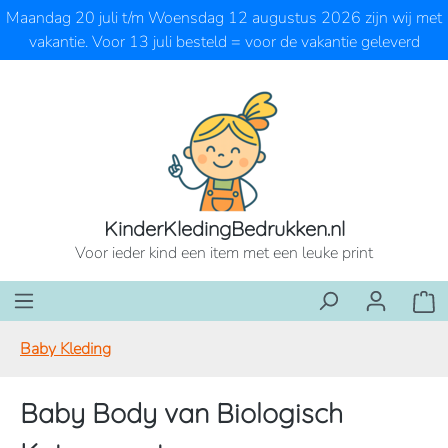
Maandag 20 juli t/m Woensdag 12 augustus 2026 zijn wij met
Ga naar de hoofdinhoud
vakantie. Voor 13 juli besteld = voor de vakantie geleverd
KinderKledingBedrukken.nl
Voor ieder kind een item met een leuke print
Wink
Baby Kleding
Baby Body van Biologisch