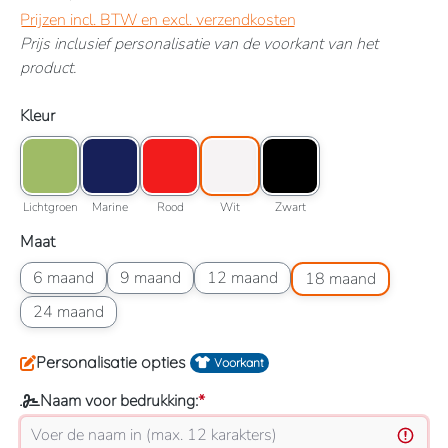
Prijzen incl. BTW en excl. verzendkosten
Prijs inclusief personalisatie van de voorkant van het
product.
Selecteer
Kleur
Kleuroptie: Lichtgroen
Kleuroptie: Marine
Kleuroptie: Rood
Kleuroptie: Wit
Kleuroptie: Zwart
Lichtgroen
Marine
Rood
Wit
Zwart
Lichtgroen
Marine
Rood
Wit
Zwart
Selecteer
Maat
Maatoptie: 6 maand
Maatoptie: 9 maand
Maatoptie: 12 maand
Maatoptie: 18 maand
6 maand
9 maand
12 maand
18 maand
Maatoptie: 24 maand
24 maand
Personalisatie opties
Voorkant
Naam voor bedrukking:
*